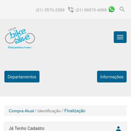
search
phone_in_talk
(21) 3570-2289
(21) 96876-4998
Menu
Princip
Departamentos
Informações
/ Finalização
Compra Atual
/ Identificação
Já Tenho Cadastro
