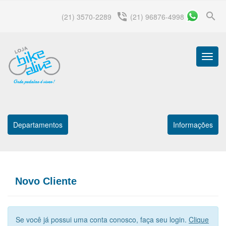
search
phone_in_talk
(21) 3570-2289
(21) 96876-4998
Menu
Princip
Departamentos
Informações
Novo Cliente
Se você já possui uma conta conosco, faça seu login.
Clique