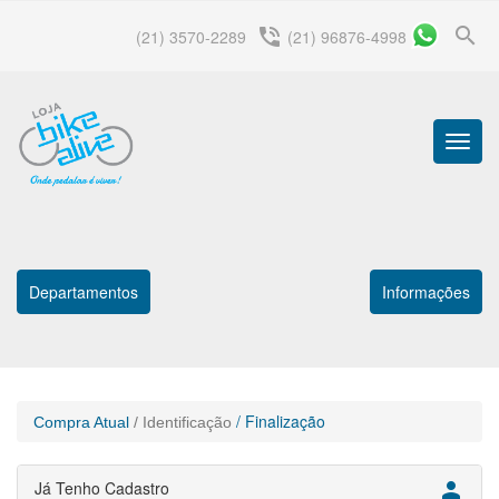
search
phone_in_talk
(21) 3570-2289
(21) 96876-4998
Menu
Princip
Departamentos
Informações
/ Finalização
Compra Atual
/ Identificação
Já Tenho Cadastro
